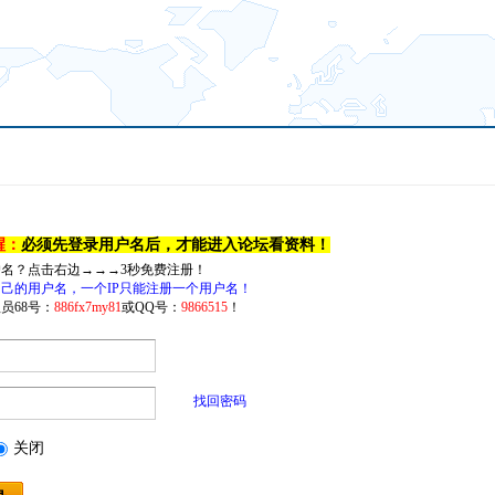
醒：
必须先登录用户名后，才能进入论坛看资料！
户名？点击右边→→→3秒免费注册！
己的用户名，一个IP只能注册一个用户名！
员68号：
886fx7my81
或QQ号：
9866515
！
找回密码
关闭