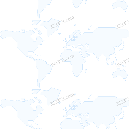
333373.com
33337
333373.com
33337
333373.com
33337