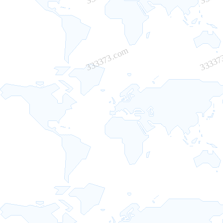
333373.com
33337