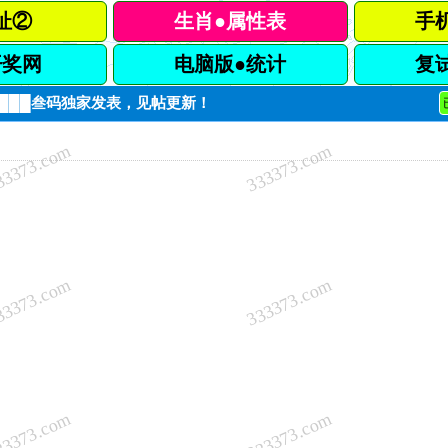
址②
生肖●属性表
手
开奖网
电脑版●统计
复
█████叁码独家发表，见帖更新！
33373.com
333373.com
33373.com
333373.com
33373.com
333373.com