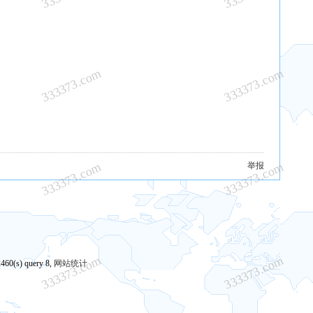
333373.com
333373.com
333373.com
333373.com
举报
333373.com
333373.com
2460(s) query 8,
网站统计