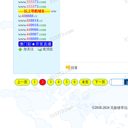
www.
5555
73
.com
www.
3333
73
.com
ww
-----以上导航域名-----
w.
48
8888
.cc
www.
88
8818
.cc
www.
44
9918
.com
333373.com
3
www.
44
9986
.com
www.
44
9987
.com
www.
49
8889
.com
澳门彩★开奖直播
加关注
发消息
333373.com
3
回复
上一页
1
2
3
4
5
6
末页
下一页
333373.com
3
©2018-2024
无敌猪哥论