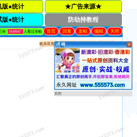
机版●统计
★广告来源★
试版●统计
防劫持教程
首页
回复
发帖
编辑
关闭
已有
1649647
人看过本帖
欢乐豆充值
出售贴教程
开奖直播
只看该作者
333373.com
333373.com
333373.com
333373.com
关闭
333373.com
333373.com