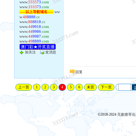
www.
5555
73
.com
www.
3333
73
.com
ww
-----以上导航域名-----
w.
48
8888
.cc
www.
88
8818
.cc
www.
44
9918
.com
333373.com
3
www.
44
9986
.com
www.
44
9987
.com
www.
49
8889
.com
澳门彩★开奖直播
加关注
发消息
333373.com
3
回复
上一页
1
2
3
4
5
6
末页
下一页
333373.com
3
©2018-2024
无敌猪哥论