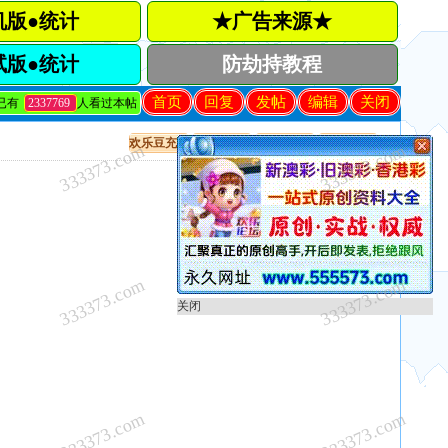
机版●统计
★广告来源★
试版●统计
防劫持教程
首页
回复
发帖
编辑
关闭
已有
2337769
人看过本帖
欢乐豆充值
出售贴教程
开奖直播
只看该作者
333373.com
333373.com
333373.com
333373.com
关闭
333373.com
333373.com