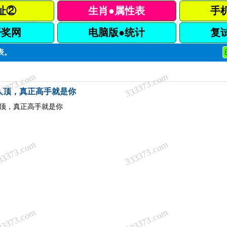
址②
生肖●属性表
手
开奖网
电脑版●统计
复
发表。
33373.com
333373.com
人顶，真正高手就是你
顶，真正高手就是你
33373.com
333373.com
33373.com
333373.com