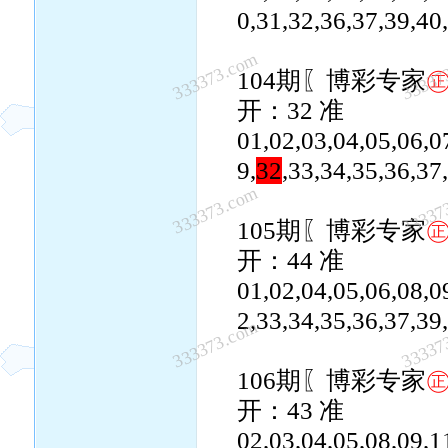
0,31,32,36,37,39,40
333373.com
33337
104期〖博彩专家
开：32 准
01,02,03,04,05,06,0
9,
32
,33,34,35,36,37
333373.com
33337
105期〖博彩专家
开：44 准
01,02,04,05,06,08,0
2,33,34,35,36,37,39
333373.com
33337
106期〖博彩专家
开：43 准
02,03,04,05,08,09,1