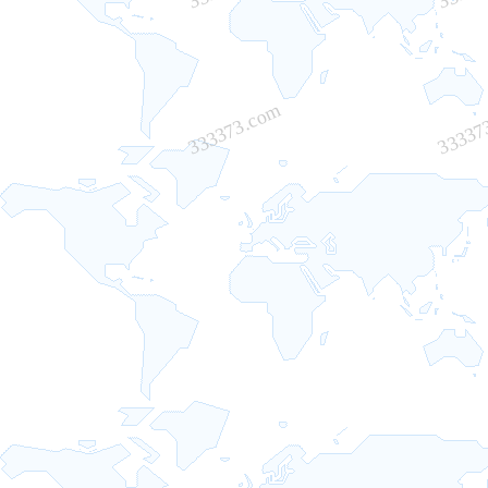
333373.com
33337