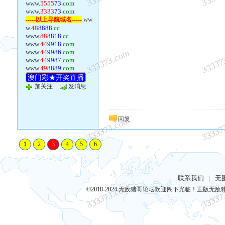
www.
5555
73
.com
www.
3333
73
.com
ww
-----以上导航域名-----
w.
48
8888
.cc
www.
88
8818
.cc
www.
44
9918
.com
333373.com
33337
www.
44
9986
.com
www.
44
9987
.com
www.
49
8889
.com
澳门彩★开奖直播
加关注
发消息
333373.com
33337
回复
1
2
3
4
5
6
联系我们
无
|
333373.com
33337
©2018-2024
无敌猪哥论坛欢迎阁下光临！正版无敌猪