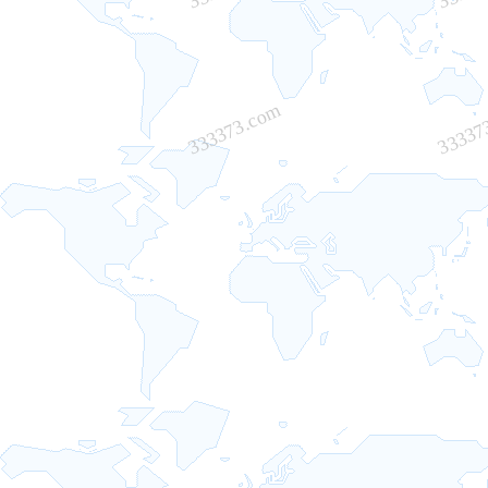
333373.com
33337