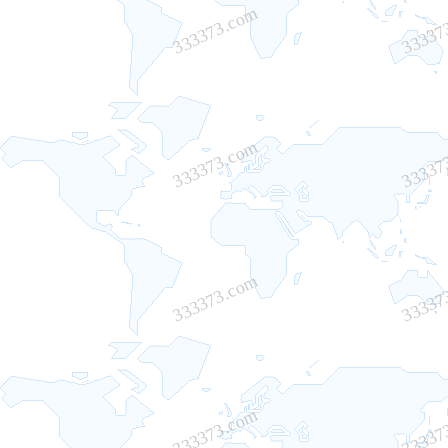
333373.com
33337
333373.com
33337
333373.com
33337
333373.com
33337