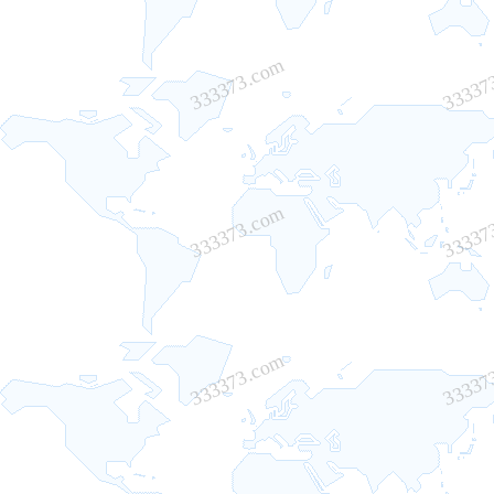
333373.com
33337
333373.com
33337
333373.com
33337