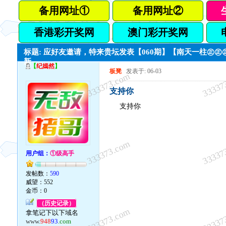
备用网址①
备用网址②
香港彩开奖网
澳门彩开奖网
标题: 应好友邀请，特来贵坛发表【060期】【南天一柱㊣㊣
新
【
纪嫣然
】
板凳
发表于: 06-03
333373.com
33337
支持你
支持你
333373.com
33337
用户组：
①级高手
发帖数：
590
威望：552
金币：0
（历史记录）
333373.com
33337
拿笔记下以下域名
www.
948
93
.com