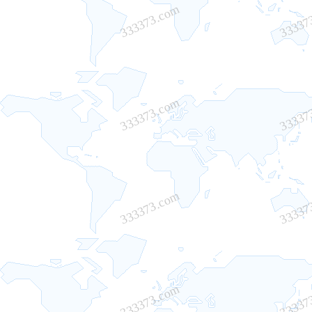
333373.com
33337
333373.com
33337
333373.com
33337
333373.com
33337