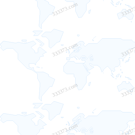
333373.com
33337
333373.com
33337
333373.com
33337
333373.com
33337