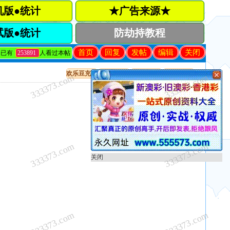
机版●统计
★广告来源★
试版●统计
防劫持教程
首页
回复
发帖
编辑
关闭
已有
253891
人看过本帖
欢乐豆充值
出售贴教程
开奖直播
只看该作者
333373.com
333373.com
333373.com
333373.com
关闭
333373.com
333373.com