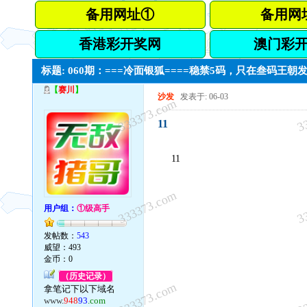
备用网址①
备用网
香港彩开奖网
澳门彩
标题: 060期：===冷面银狐====稳禁5码，只在叁码王朝
【
赛川
】
沙发
发表于: 06-03
333373.com
3
11
11
333373.com
3
用户组：
①级高手
发帖数：
543
威望：493
金币：0
（历史记录）
333373.com
3
拿笔记下以下域名
www.
948
93
.com