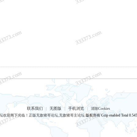
33373.com
333373.com
33373.com
333373.com
联系我们
无图版
手机浏览
|
|
|
清除Cookies
33373.com
333373.com
坛欢迎阁下光临！正版无敌猪哥论坛,无敌猪哥主论坛
版权所有 Gzip enabled
Total 0.54