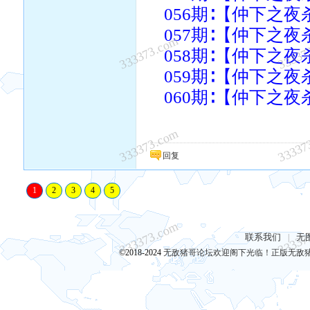
056期∶【仲下之夜杀一
057期∶【仲下之夜杀一
333373.com
33337
058期∶【仲下之夜杀一
059期∶【仲下之夜杀一
060期∶【仲下之夜杀一
333373.com
33337
回复
1
2
3
4
5
333373.com
33337
联系我们
无
|
©2018-2024
无敌猪哥论坛欢迎阁下光临！正版无敌猪