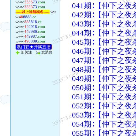
www.
5555
73
.com
041期∶【仲下之夜杀一
www.
3333
73
.com
ww
-----以上导航域名-----
042期∶【仲下之夜杀一
w.
48
8888
.cc
www.
88
8818
.cc
043期∶【仲下之夜杀一
www.
44
9918
.com
333373.com
33337
044期∶【仲下之夜杀一
www.
44
9986
.com
www.
44
9987
.com
045期∶【仲下之夜杀一
www.
49
8889
.com
澳门彩★开奖直播
046期∶【仲下之夜杀一
加关注
发消息
047期∶【仲下之夜杀一
048期∶【仲下之夜杀一
333373.com
33337
049期∶【仲下之夜杀一
050期∶【仲下之夜杀一
051期∶【仲下之夜杀一
052期∶【仲下之夜杀一
333373.com
33337
053期∶【仲下之夜杀一
054期∶【仲下之夜杀一
055期∶【仲下之夜杀一