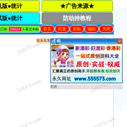
机版●统计
★广告来源★
试版●统计
防劫持教程
首页
回复
发帖
编辑
关闭
已有
166624
人看过本帖
欢乐豆充值
出售贴教程
开奖直播
只看该作者
333373.com
333373.com
333373.com
333373.com
关闭
333373.com
333373.com