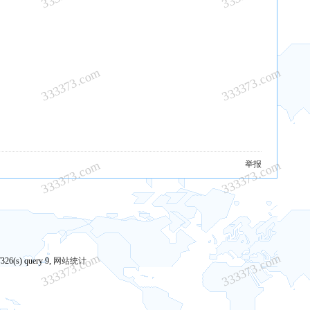
333373.com
333373.com
333373.com
333373.com
举报
333373.com
333373.com
7326(s) query 9,
网站统计