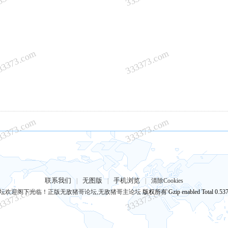
33373.com
333373.com
33373.com
333373.com
联系我们
无图版
手机浏览
|
|
|
清除Cookies
33373.com
333373.com
坛欢迎阁下光临！正版无敌猪哥论坛,无敌猪哥主论坛
版权所有 Gzip enabled
Total 0.53