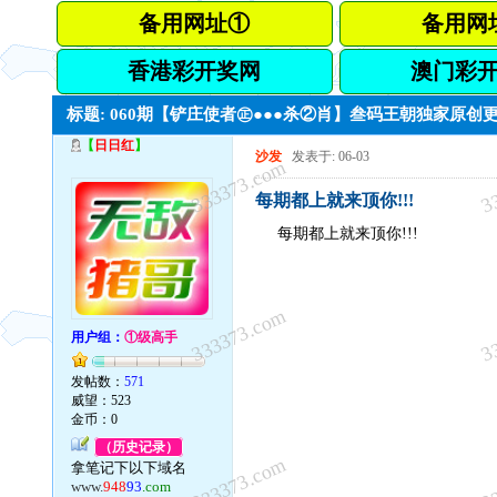
备用网址①
备用网
香港彩开奖网
澳门彩
标题: 060期【铲庄使者㊣●●●杀②肖】叁码王朝独家原创
【
日日红
】
沙发
发表于: 06-03
333373.com
3
每期都上就来顶你!!!
每期都上就来顶你!!!
333373.com
3
用户组：
①级高手
发帖数：
571
威望：523
金币：0
（历史记录）
333373.com
3
拿笔记下以下域名
www.
948
93
.com