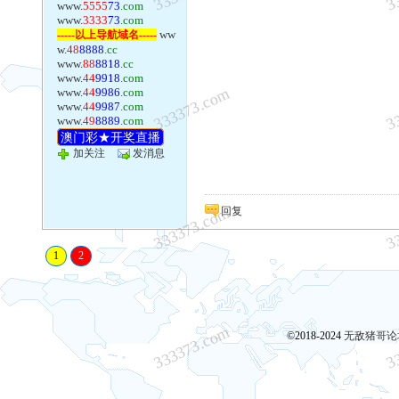
www.
5555
73
.com
www.
3333
73
.com
ww
-----以上导航域名-----
w.
48
8888
.cc
www.
88
8818
.cc
www.
44
9918
.com
333373.com
3
www.
44
9986
.com
www.
44
9987
.com
www.
49
8889
.com
澳门彩★开奖直播
加关注
发消息
333373.com
3
回复
1
2
333373.com
3
©2018-2024
无敌猪哥论