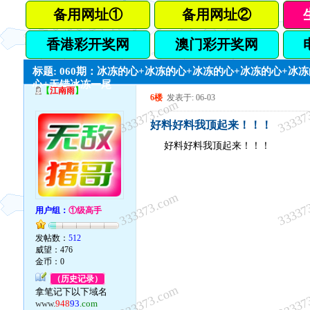
备用网址①
备用网址②
香港彩开奖网
澳门彩开奖网
标题: 060期：冰冻的心+冰冻的心+冰冻的心+冰冻的心+冰
心+无错冰冻一尾
【
江南雨
】
6楼
发表于: 06-03
333373.com
33337
好料好料我顶起来！！！
好料好料我顶起来！！！
333373.com
33337
用户组：
①级高手
发帖数：
512
威望：476
金币：0
（历史记录）
333373.com
33337
拿笔记下以下域名
www.
948
93
.com