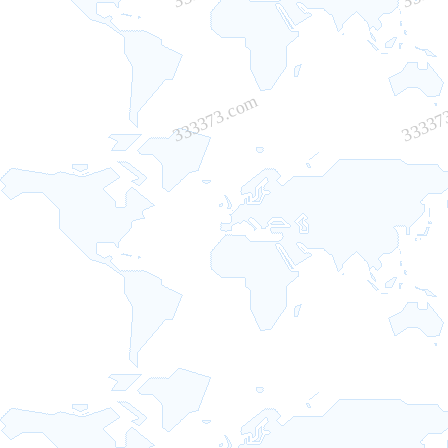
333373.com
33337