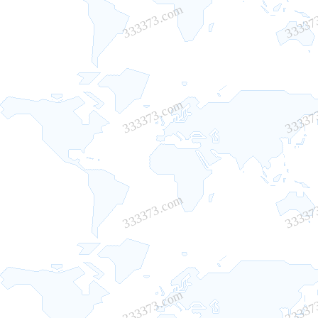
333373.com
33337
333373.com
33337
333373.com
33337
333373.com
33337