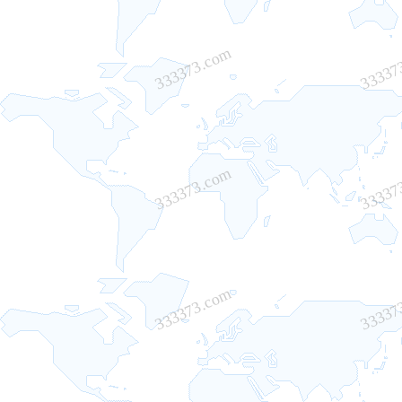
333373.com
33337
333373.com
33337
333373.com
33337