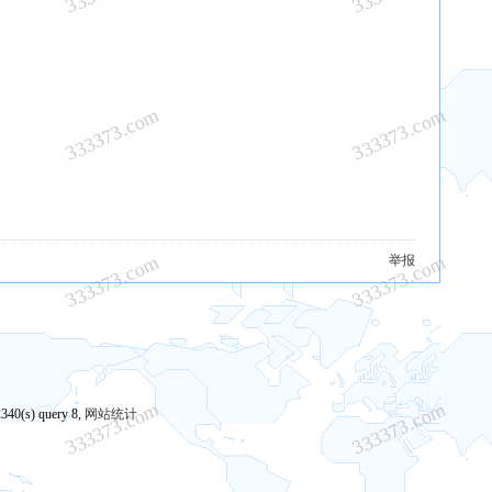
333373.com
333373.com
333373.com
333373.com
举报
333373.com
333373.com
2340(s) query 8,
网站统计