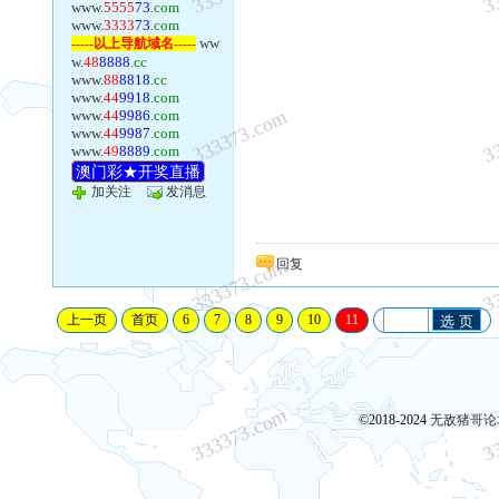
www.
5555
73
.com
www.
3333
73
.com
ww
-----以上导航域名-----
w.
48
8888
.cc
www.
88
8818
.cc
www.
44
9918
.com
333373.com
3
www.
44
9986
.com
www.
44
9987
.com
www.
49
8889
.com
澳门彩★开奖直播
加关注
发消息
333373.com
3
回复
上一页
首页
6
7
8
9
10
11
选 页
333373.com
3
©2018-2024
无敌猪哥论