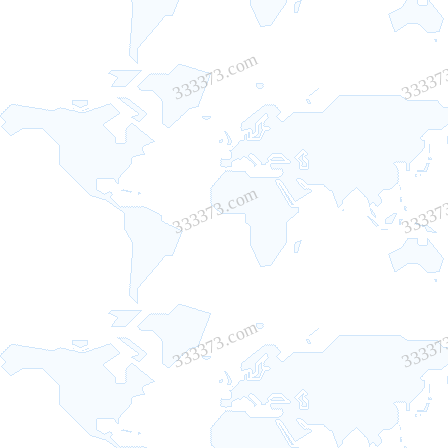
333373.com
33337
333373.com
33337
333373.com
33337