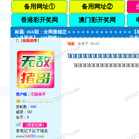
备用网址①
备用网址②
香港彩开奖网
澳门彩开奖网
标题: 060期：全网最稳定＋＋＋＋＋＋＋＋＋＋＋＋＋＋【
◇杀两肖】（98期错3）＋＋＋＋＋＋＋＋＋＋＋＋＋＋已
【
高跟细带
】
地板
发表于: 06-03
333373.com
33337
顶顶顶顶顶顶顶顶顶顶顶顶顶顶
顶顶顶顶顶顶顶顶顶顶顶顶顶顶顶
333373.com
33337
用户组：
①级高手
发帖数：
606
威望：561
金币：0
（历史记录）
333373.com
33337
拿笔记下以下域名
www.
948
93
.com