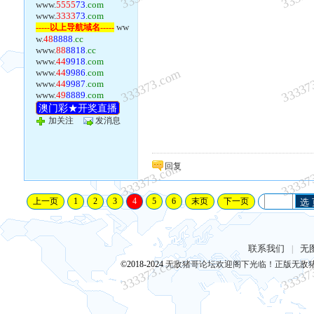
www.
5555
73
.com
www.
3333
73
.com
ww
-----以上导航域名-----
w.
48
8888
.cc
www.
88
8818
.cc
www.
44
9918
.com
333373.com
33337
www.
44
9986
.com
www.
44
9987
.com
www.
49
8889
.com
澳门彩★开奖直播
加关注
发消息
333373.com
33337
回复
上一页
1
2
3
4
5
6
末页
下一页
选
联系我们
无
|
333373.com
33337
©2018-2024
无敌猪哥论坛欢迎阁下光临！正版无敌猪