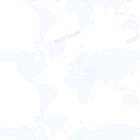
333373.com
33337