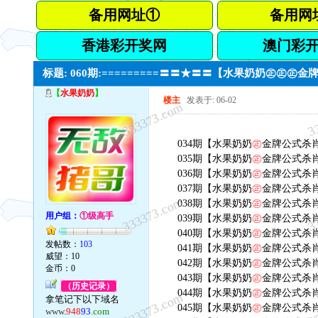
备用网址①
备用网
香港彩开奖网
澳门彩
标题: 060期:=========〓〓★〓〓【水果奶奶㊣㊣㊣
【
水果奶奶
】
楼主
发表于: 06-02
333373.com
3
034期【水果奶奶
㊣
金牌公式杀
035期【水果奶奶
㊣
金牌公式杀
036期【水果奶奶
㊣
金牌公式杀
037期【水果奶奶
㊣
金牌公式杀
333373.com
3
038期【水果奶奶
㊣
金牌公式杀
用户组：
①级高手
039期【水果奶奶
㊣
金牌公式杀
040期【水果奶奶
㊣
金牌公式杀
发帖数：
103
041期【水果奶奶
㊣
金牌公式杀
威望：10
042期【水果奶奶
㊣
金牌公式杀
金币：0
043期【水果奶奶
㊣
金牌公式杀
（历史记录）
044期【水果奶奶
㊣
金牌公式杀
333373.com
3
拿笔记下以下域名
045期【水果奶奶
㊣
金牌公式杀
www.
948
93
.com