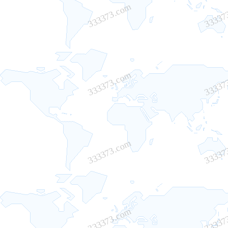
333373.com
33337
333373.com
33337
333373.com
33337
333373.com
33337