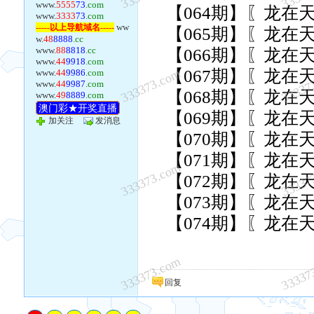
www.
5555
73
.com
【064期】〖龙在
www.
3333
73
.com
ww
-----以上导航域名-----
【065期】〖龙在
w.
48
8888
.cc
www.
88
8818
.cc
【066期】〖龙在
www.
44
9918
.com
333373.com
33337
【067期】〖龙在
www.
44
9986
.com
www.
44
9987
.com
【068期】〖龙在
www.
49
8889
.com
澳门彩★开奖直播
【069期】〖龙在
加关注
发消息
【070期】〖龙在
【071期】〖龙在
333373.com
33337
【072期】〖龙在
【073期】〖龙在
【074期】〖龙在
333373.com
33337
回复