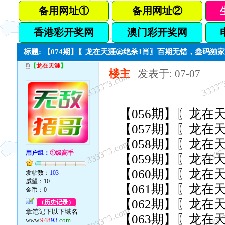
备用网址①
备用网址②
香港彩开奖网
澳门彩开奖网
标题: 【074期】〖龙在天涯㊣绝杀1肖〗百期无错，叁码独
【
龙在天涯
】
楼主
发表于: 07-07
333373.com
33337
【056期】〖龙在
【057期】〖龙在
【058期】〖龙在
333373.com
33337
用户组：
①级高手
【059期】〖龙在
【060期】〖龙在
发帖数：
103
威望：10
【061期】〖龙在
金币：0
【062期】〖龙在
（历史记录）
333373.com
33337
拿笔记下以下域名
【063期】〖龙在
www.
948
93
.com