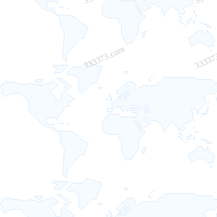
333373.com
33337