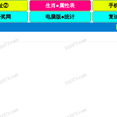
址②
生肖●属性表
手
开奖网
电脑版●统计
复
33373.com
333373.com
33373.com
333373.com
33373.com
333373.com