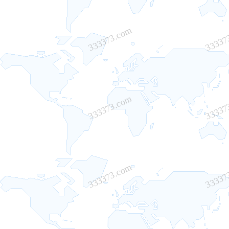
333373.com
33337
333373.com
33337
333373.com
33337