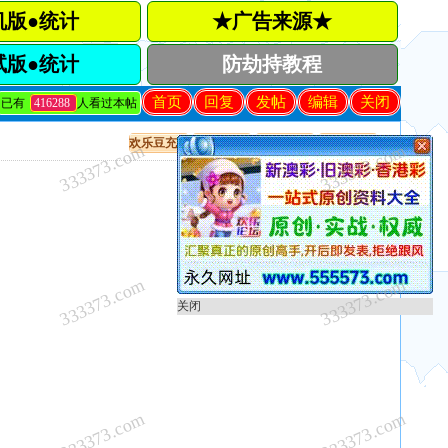
机版●统计
★广告来源★
试版●统计
防劫持教程
首页
回复
发帖
编辑
关闭
已有
416288
人看过本帖
欢乐豆充值
出售贴教程
开奖直播
只看该作者
333373.com
333373.com
333373.com
333373.com
关闭
333373.com
333373.com