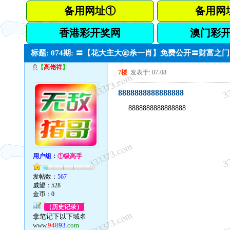
备用网址①
备用网
香港彩开奖网
澳门彩
标题: 074期: 〓【花大主大㊣杀一肖】免费公开〓财富
【
高佬祥
】
7楼
发表于: 07-08
333373.com
3
8888888888888888
8888888888888888
333373.com
3
用户组：
①级高手
发帖数：
567
威望：528
金币：0
（历史记录）
333373.com
3
拿笔记下以下域名
www.
948
93
.com