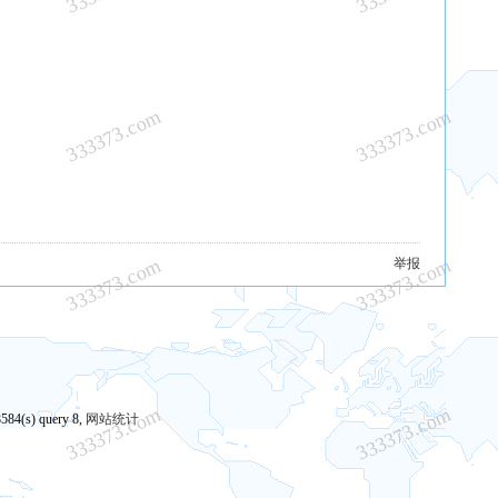
333373.com
333373.com
333373.com
333373.com
举报
333373.com
333373.com
8584(s) query 8,
网站统计