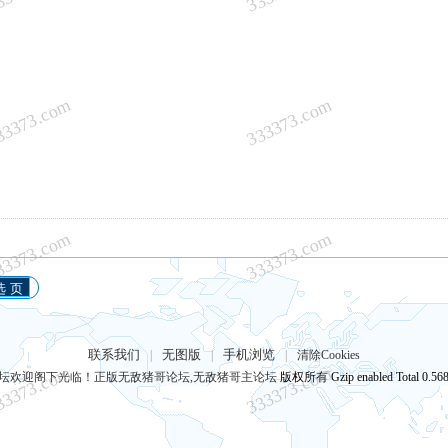
33373.com
333373.com
33373.com
333373.com
选 页
联系我们
无图版
手机浏览
|
|
|
清除Cookies
33373.com
333373.com
坛欢迎阁下光临！正版无敌猪哥论坛,无敌猪哥主论坛
版权所有 Gzip enabled
Total 0.56