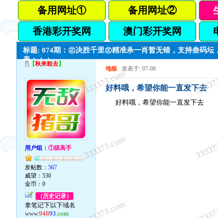
备用网址①
备用网址②
香港彩开奖网
澳门彩开奖网
标题: 074期：㊣决胜千里㊣精准杀一肖暂无错，支持叁码坛
表；；；
【
秋来粗去
】
地板
发表于: 07-08
333373.com
33337
好料哦，希望你能一直发下去
好料哦，希望你能一直发下去
333373.com
33337
用户组：
①级高手
发帖数：
567
威望：530
金币：0
（历史记录）
333373.com
33337
拿笔记下以下域名
www.
948
93
.com