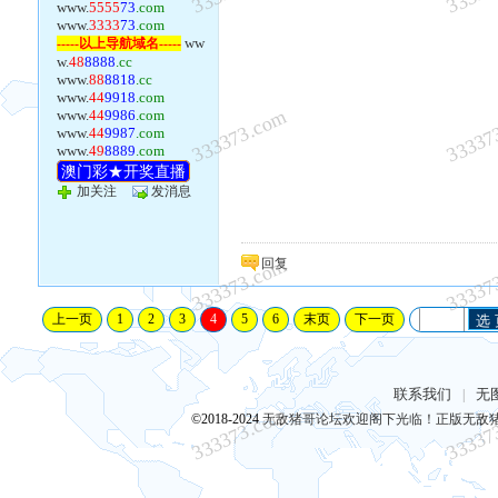
www.
5555
73
.com
www.
3333
73
.com
ww
-----以上导航域名-----
w.
48
8888
.cc
www.
88
8818
.cc
www.
44
9918
.com
333373.com
33337
www.
44
9986
.com
www.
44
9987
.com
www.
49
8889
.com
澳门彩★开奖直播
加关注
发消息
333373.com
33337
回复
上一页
1
2
3
4
5
6
末页
下一页
选
联系我们
无
|
333373.com
33337
©2018-2024
无敌猪哥论坛欢迎阁下光临！正版无敌猪