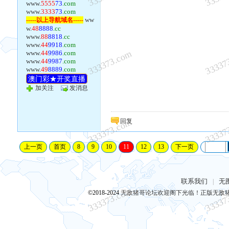
www.
5555
73
.com
www.
3333
73
.com
ww
-----以上导航域名-----
w.
48
8888
.cc
www.
88
8818
.cc
www.
44
9918
.com
333373.com
33337
www.
44
9986
.com
www.
44
9987
.com
www.
49
8889
.com
澳门彩★开奖直播
加关注
发消息
333373.com
33337
回复
上一页
首页
8
9
10
11
12
13
下一页
联系我们
无
|
333373.com
33337
©2018-2024
无敌猪哥论坛欢迎阁下光临！正版无敌猪