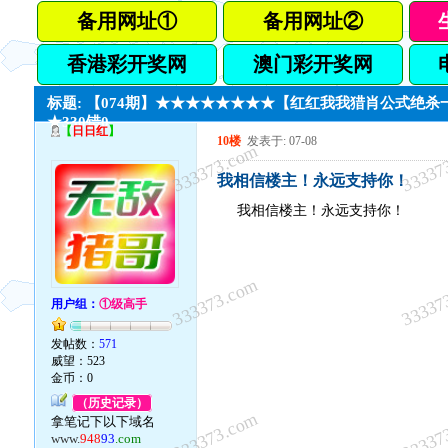
备用网址①
备用网址②
香港彩开奖网
澳门彩开奖网
标题: 【074期】★★★★★★★★【红红我我猎肖公式绝杀
★330错0
【
日日红
】
10楼
发表于: 07-08
333373.com
33337
我相信楼主！永远支持你！
我相信楼主！永远支持你！
333373.com
33337
用户组：
①级高手
发帖数：
571
威望：523
金币：0
（历史记录）
333373.com
33337
拿笔记下以下域名
www.
948
93
.com