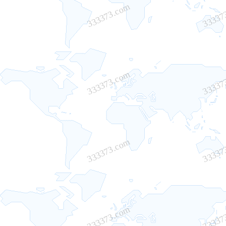
333373.com
33337
333373.com
33337
333373.com
33337
333373.com
33337