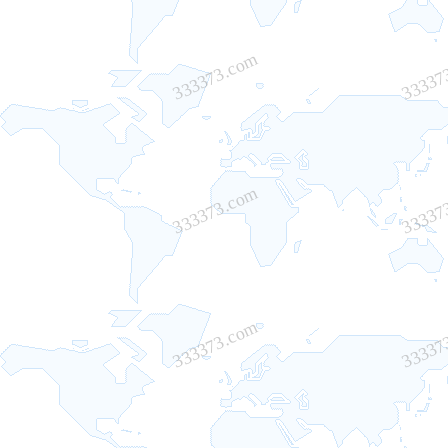
333373.com
33337
333373.com
33337
333373.com
33337