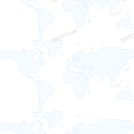
333373.com
33337