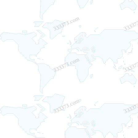
333373.com
33337
333373.com
33337
333373.com
33337