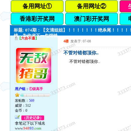
备用网址①
备用网址②
香港彩开奖网
澳门彩开奖网
标题: 074期：【文清姐姐】！！！！！！！绝杀尾！！！！
错，为你省下一包烟钱
【
六合不通
】
4楼
发表于: 07-08
333373.com
33337
不管对错都顶你..
不管对错都顶你..
333373.com
33337
用户组：
①级高手
发帖数：
569
威望：512
金币：0
（历史记录）
333373.com
33337
拿笔记下以下域名
www.
948
93
.com