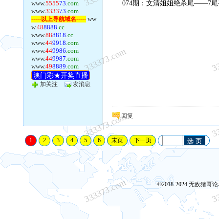
www.
5555
73
.com
074期：文清姐姐绝杀尾——7尾
www.
3333
73
.com
ww
-----以上导航域名-----
w.
48
8888
.cc
www.
88
8818
.cc
www.
44
9918
.com
333373.com
3
www.
44
9986
.com
www.
44
9987
.com
www.
49
8889
.com
澳门彩★开奖直播
加关注
发消息
333373.com
3
回复
1
2
3
4
5
6
末页
下一页
选 页
333373.com
3
©2018-2024
无敌猪哥论