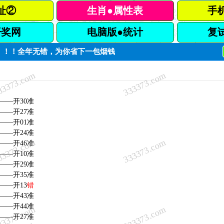
址②
生肖●属性表
手
开奖网
电脑版●统计
复
！！！！全年无错，为你省下一包烟钱
33373.com
333373.com
——开30准
——开27准
——开01准
——开24准
33373.com
333373.com
——开46准
——开10准
——开29准
——开35准
——开13
错
——开43准
——开44准
33373.com
333373.com
——开27准