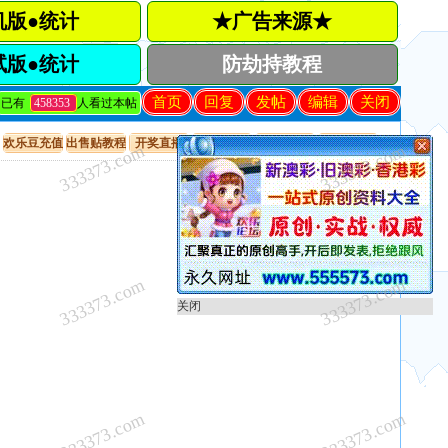
机版●统计
★广告来源★
试版●统计
防劫持教程
首页
回复
发帖
编辑
关闭
已有
458353
人看过本帖
欢乐豆充值
出售贴教程
开奖直播
只看楼主
倒序阅读
使用道具
333373.com
333373.com
333373.com
333373.com
关闭
333373.com
333373.com