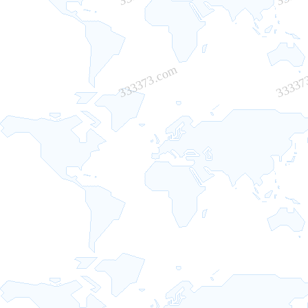
333373.com
33337