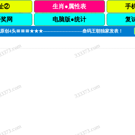
址②
生肖●属性表
手
开奖网
电脑版●统计
复
㊣〗原创4头〓〓〓★★★--------------------------叁码王朝独家发表！
33373.com
333373.com
33373.com
333373.com
33373.com
333373.com