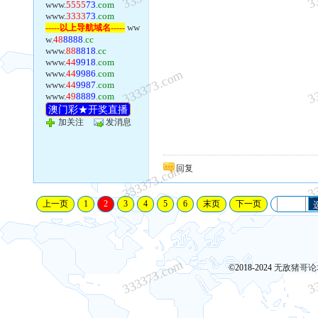
www.
5555
73
.com
www.
3333
73
.com
ww
-----以上导航域名-----
w.
48
8888
.cc
www.
88
8818
.cc
www.
44
9918
.com
333373.com
3
www.
44
9986
.com
www.
44
9987
.com
www.
49
8889
.com
澳门彩★开奖直播
加关注
发消息
333373.com
3
回复
上一页
1
2
3
4
5
6
末页
下一页
333373.com
3
©2018-2024
无敌猪哥论