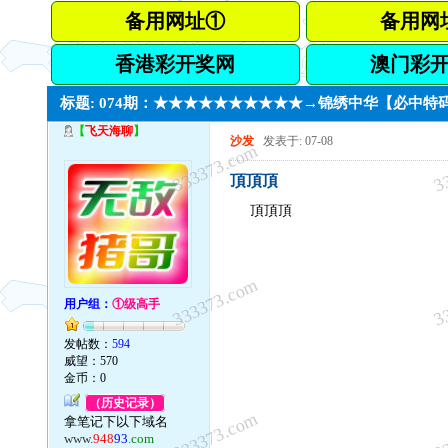
备用网址①
备用网
香港彩开奖网
澳门彩
标题: 074期：★★★★★★★★★★→锦绣中华【必中
【
飞天海聊
】
沙发
发表于: 07-08
333373.com
3
頂頂頂
頂頂頂
333373.com
3
用户组：
①级高手
发帖数：
594
威望：570
金币：0
（历史记录）
333373.com
3
拿笔记下以下域名
www.
948
93
.com