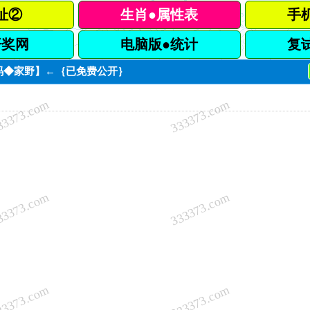
址②
生肖●属性表
手
开奖网
电脑版●统计
复
特码◆家野】←｛已免费公开｝
33373.com
333373.com
33373.com
333373.com
33373.com
333373.com