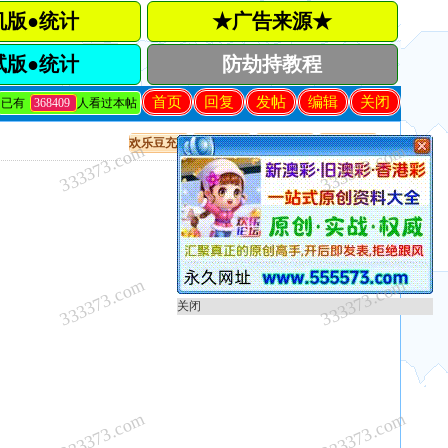
机版●统计
★广告来源★
试版●统计
防劫持教程
首页
回复
发帖
编辑
关闭
已有
368409
人看过本帖
欢乐豆充值
出售贴教程
开奖直播
只看该作者
333373.com
333373.com
333373.com
333373.com
关闭
333373.com
333373.com