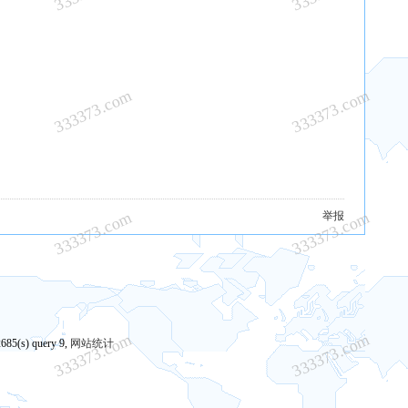
333373.com
333373.com
333373.com
333373.com
举报
333373.com
333373.com
2685(s) query 9,
网站统计