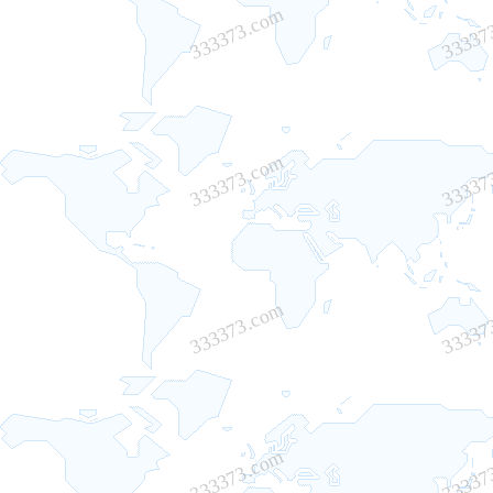
333373.com
33337
333373.com
33337
333373.com
33337
333373.com
33337