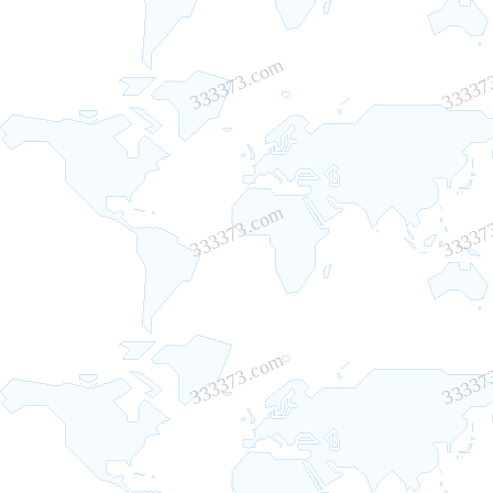
333373.com
33337
333373.com
33337
333373.com
33337