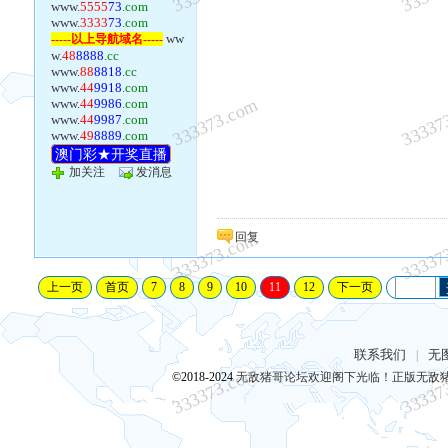
www.
5555
73
.com
www.
3333
73
.com
ww
-----以上导航域名-----
w.
48
8888
.cc
www.
88
8818
.cc
www.
44
9918
.com
333373.com
33337
www.
44
9986
.com
www.
44
9987
.com
www.
49
8889
.com
澳门彩★开奖直播
加关注
发消息
333373.com
33337
回复
上一页
首页
7
8
9
10
11
12
下一页
联系我们
无
|
333373.com
33337
©2018-2024
无敌猪哥论坛欢迎阁下光临！正版无敌猪