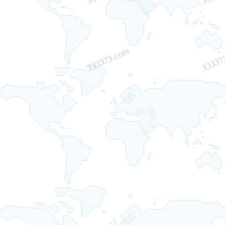
333373.com
33337