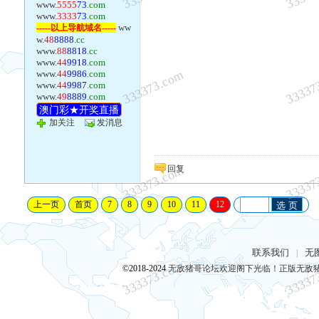
www.
5555
73
.com
www.
3333
73
.com
ww
-----以上导航域名-----
w.
48
8888
.cc
www.
88
8818
.cc
www.
44
9918
.com
333373.com
33337
www.
44
9986
.com
www.
44
9987
.com
www.
49
8889
.com
澳门彩★开奖直播
加关注
发消息
333373.com
33337
回复
上一页
首页
7
8
9
10
11
12
选 页
联系我们
无
|
333373.com
33337
©2018-2024
无敌猪哥论坛欢迎阁下光临！正版无敌猪