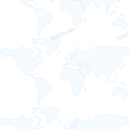
333373.com
33337