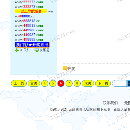
www.
5555
73
.com
www.
3333
73
.com
ww
-----以上导航域名-----
w.
48
8888
.cc
www.
88
8818
.cc
www.
44
9918
.com
333373.com
33337
www.
44
9986
.com
www.
44
9987
.com
www.
49
8889
.com
澳门彩★开奖直播
加关注
发消息
333373.com
33337
回复
上一页
首页
4
5
6
7
8
末页
下一页
联系我们
无
|
333373.com
33337
©2018-2024
无敌猪哥论坛欢迎阁下光临！正版无敌猪