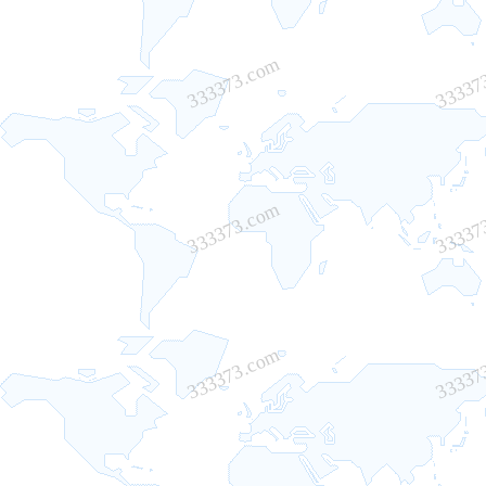
333373.com
33337
333373.com
33337
333373.com
33337