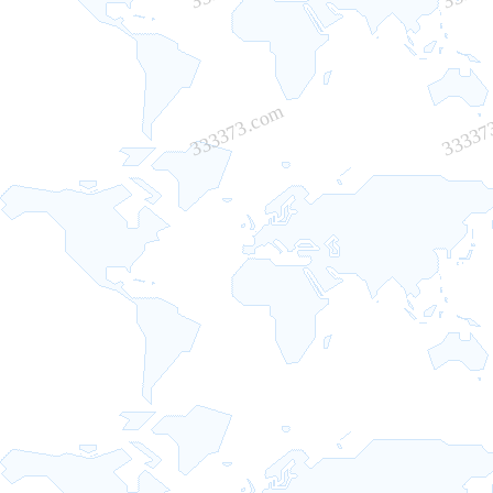
333373.com
33337