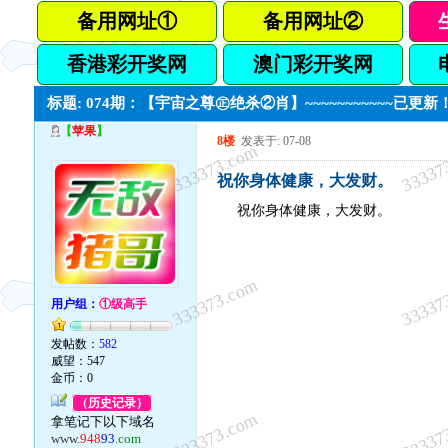
备用网址①
备用网址②
香港彩开奖网
澳门彩开奖网
标题: 074期：【宇宙之尊㊣绝杀②肖】~~~~~~~~~~~已更新
【
苹果
】
8楼
发表于: 07-08
333373.com
33337
祝你身体健康，大发财。
祝你身体健康，大发财。
333373.com
33337
用户组：
①级高手
发帖数：
582
威望：547
金币：0
（历史记录）
333373.com
33337
拿笔记下以下域名
www.
948
93
.com