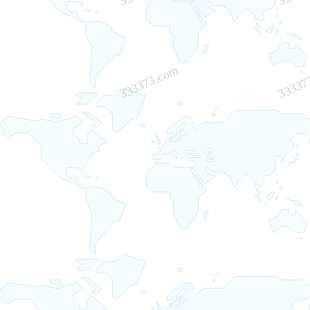
333373.com
33337