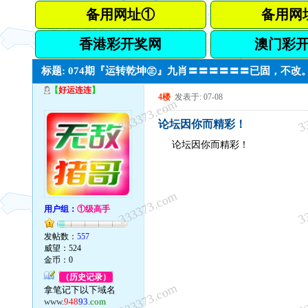
备用网址①
备用网
香港彩开奖网
澳门彩
标题: 074期『运转乾坤㊣』九肖〓〓〓〓〓〓已固，不改
【
好运连连
】
4楼
发表于: 07-08
333373.com
3
论坛因你而精彩！
论坛因你而精彩！
333373.com
3
用户组：
①级高手
发帖数：
557
威望：524
金币：0
（历史记录）
333373.com
3
拿笔记下以下域名
www.
948
93
.com