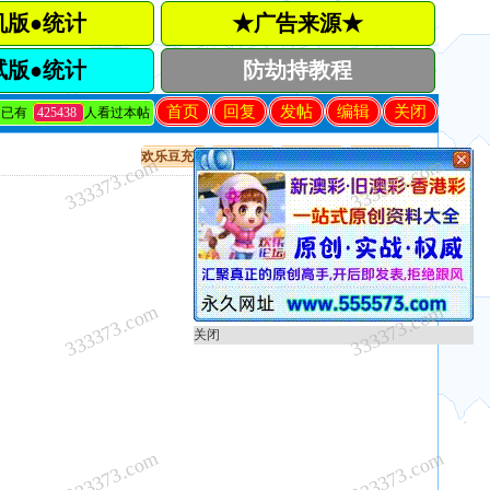
机版●统计
★广告来源★
试版●统计
防劫持教程
首页
回复
发帖
编辑
关闭
已有
425438
人看过本帖
欢乐豆充值
出售贴教程
开奖直播
只看该作者
333373.com
333373.com
333373.com
333373.com
关闭
333373.com
333373.com