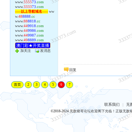
www.
5555
73
.com
www.
3333
73
.com
ww
-----以上导航域名-----
w.
48
8888
.cc
www.
88
8818
.cc
www.
44
9918
.com
333373.com
33337
www.
44
9986
.com
www.
44
9987
.com
www.
49
8889
.com
澳门彩★开奖直播
加关注
发消息
333373.com
33337
回复
首页
2
3
4
5
6
7
联系我们
无
|
333373.com
33337
©2018-2024
无敌猪哥论坛欢迎阁下光临！正版无敌猪