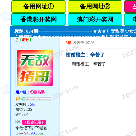
备用网址①
备用网址②
香港彩开奖网
澳门彩开奖网
标题: 074期====================★★★〖无敌美
六码特围★★★====================叁码独家发表；
【
老孙
】
5楼
发表于: 07-08
333373.com
33337
谢谢楼主，辛苦了
谢谢楼主，辛苦了
333373.com
33337
用户组：
①级高手
发帖数：
567
威望：525
金币：0
（历史记录）
333373.com
33337
拿笔记下以下域名
www.
948
93
.com