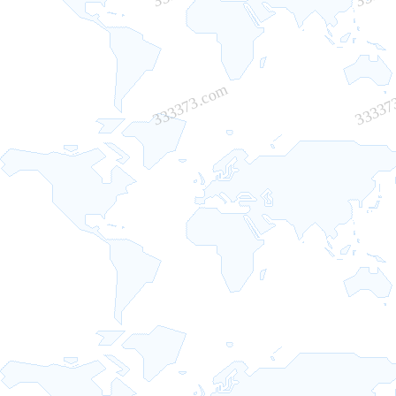
333373.com
33337