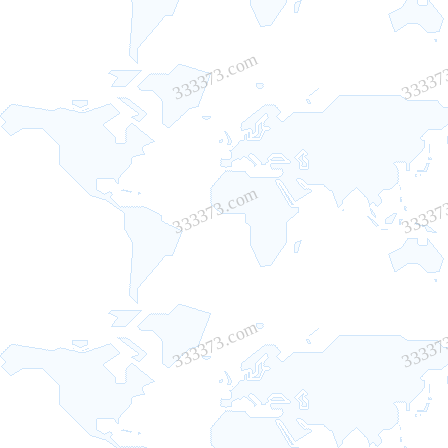
333373.com
33337
333373.com
33337
333373.com
33337