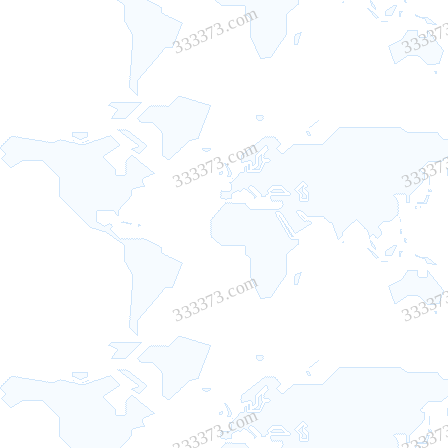
333373.com
33337
333373.com
33337
333373.com
33337
333373.com
33337