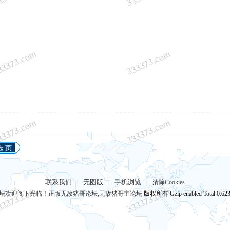
33373.com
333373.com
33373.com
333373.com
选 页
联系我们
无图版
手机浏览
|
|
|
清除Cookies
33373.com
333373.com
坛欢迎阁下光临！正版无敌猪哥论坛,无敌猪哥主论坛
版权所有 Gzip enabled
Total 0.62