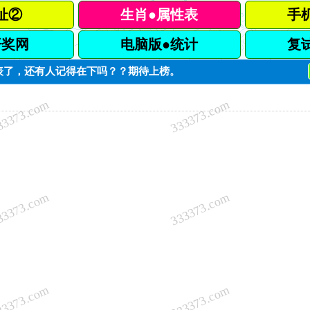
址②
生肖●属性表
手
开奖网
电脑版●统计
复
发表了，还有人记得在下吗？？期待上榜。
33373.com
333373.com
33373.com
333373.com
33373.com
333373.com