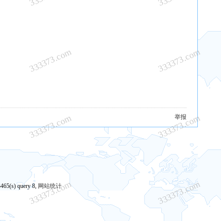
333373.com
333373.com
333373.com
333373.com
举报
333373.com
333373.com
3465(s) query 8,
网站统计