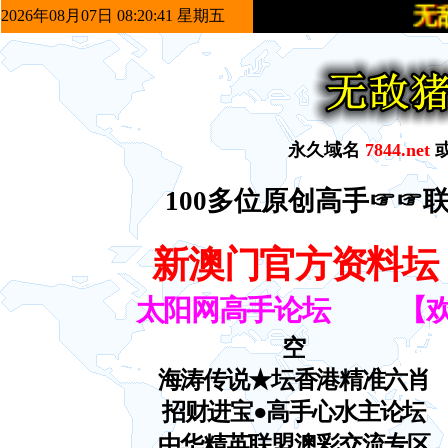
永久域名
7844.net
100多位原创高手☞☞
新澳门官方资料坛
太阳网高手论坛
【
空
海涛传说★坛香港精准六肖
招财进宝●高手心水主论坛
中华精英联盟澳彩交流专区