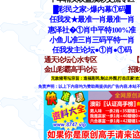
█彩民之家>爆内幕①码█
任我发★最准一肖最准一肖
惠泽社�①肖中平特100%准
小鱼儿准三肖三码平特一肖
任我发主论坛●①肖●①码
通天论坛心水专区
【
金山彩霸高手论坛
招
无敌猪哥坛宗旨：造福彩民,制止外围,打击庄家!
免责声明：以上下内容均为赞助商提供的广告内容,本站不